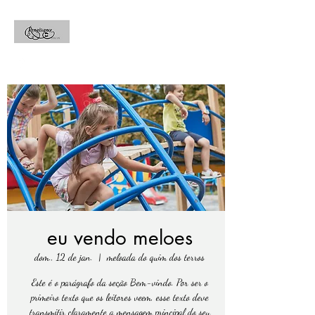
eu vendo meloes
dom., 12 de jan.
  |  
meloada do quim dos terros
Este é o parágrafo da seção Bem-vindo. Por ser o
primeiro texto que os leitores veem, esse texto deve
transmitir claramente a mensagem principal do seu