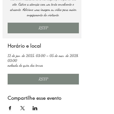
site. Cative a atenção com um texto envolvente e
atraente. Adicione uma imagem ou vídeo para maior
engajamento do visitante.
RSVP
Horário e local
12 de jan. de 2025, 03:00 – 05 de mar. de 2028,
03:00
meloada do quim dos terros
RSVP
Compartilhe esse evento