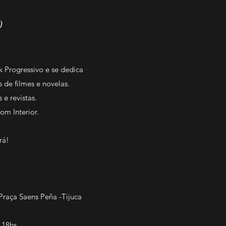
0
 Progressivo e se dedica
 de filmes e novelas.
e revistas.
om Interior.
rá!
 Praça Saens Peña -Tijuca
 18
hs