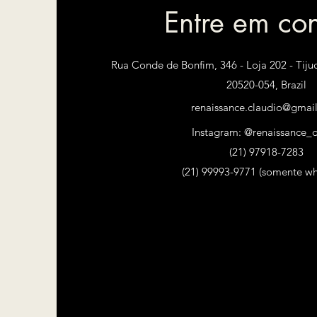
Entre em con
Rua Conde de Bonfim, 346 - Loja 202 - Tijuc
20520-054, Brazil
renaissance.claudio@gmai
Instagram: @renaissance_d
(21) 97918-7283
)
(21) 99993-9771 (somente w